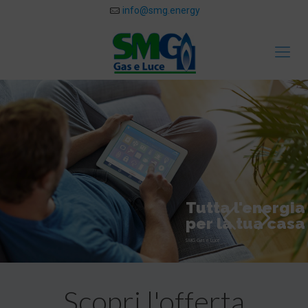
info@smg.energy
Tutta l'energia
per la tua casa
S
M
G
G
a
s
e
L
u
c
e
Scopri l'offerta