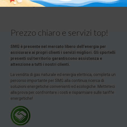
energetiche
Prezzo chiaro e servizi top!
SMG è presente nel mercato libero dell’energia per
assicurare ai propri clienti i servizi migliori. Gli sportelli
presenti sul territorio garantiscono assistenza e
attenzione a tutti i nostri clienti.
La vendita di gas naturale ed energia elettrica, completa un
percorso importante per SMG alla continua ricerca di
soluzioni energetiche convenienti ed ecologiche. Metteteci
alla prova per confrontare i costi e risparmiare sulle tariffe
energetiche!